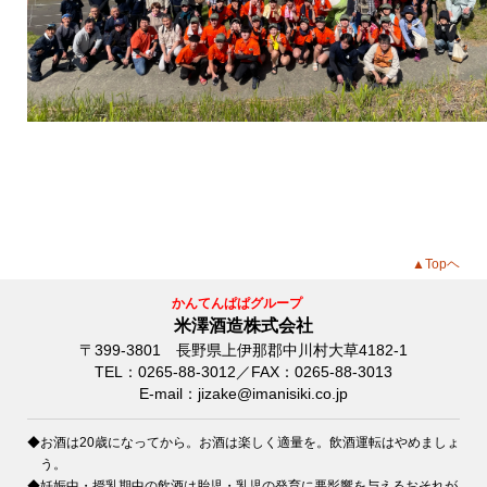
▲Topヘ
かんてんぱぱグループ
米澤酒造株式会社
〒399-3801 長野県上伊那郡中川村大草4182-1
TEL：0265-88-3012／FAX：0265-88-3013
E-mail：jizake@imanisiki.co.jp
◆お酒は20歳になってから。お酒は楽しく適量を。飲酒運転はやめましょ
う。
◆妊娠中・授乳期中の飲酒は胎児・乳児の発育に悪影響を与えるおそれが