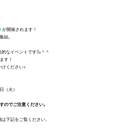
。
O
が開催されます！
が集結。
的なイベントです🍶＾＾
します！
かけください♪
２日（火）
すのでご注意ください。
。
細は下記をご覧ください。