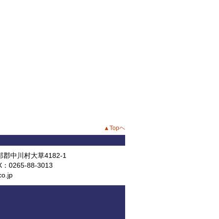
▲Topヘ
那郡中川村大草4182-1
X：0265-88-3013
o.jp
。