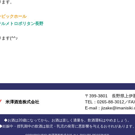
ります。
ビックホール
ルメトロポリタン長野
す(^^♪
〒399-3801 長野県上伊
プ
米澤酒造株式会社
TEL：0265-88-3012／FA
E-mail：jizake@imanisiki.c
◆お酒は20歳になってから。お酒は楽しく適量を。飲酒運転はやめましょう。
◆妊娠中・授乳期中の飲酒は胎児・乳児の発育に悪影響を与えるおそれがあります